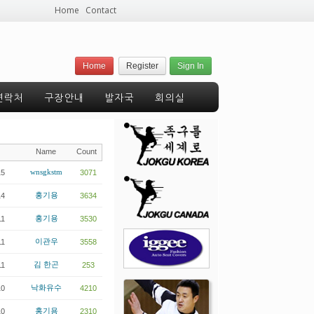
Home
Contact
Home
Register
Sign In
연락처
구장안내
발자국
회의실
Name
Count
15
wnsgkstm
3071
14
홍기용
3634
11
홍기용
3530
11
이관우
3558
11
김 한곤
253
10
낙화유수
4210
10
홍기용
2310