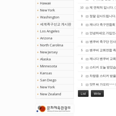
Hawaii
제 연락처 입니다.
(
10
New York
정말 감사드립니다
9
Washington
세계족구선교 게시판
캐나다 족구연합회
8
Los Angeles
안녕하세요.가입인
7
Arizona
밴쿠버 족구단 인
6
North Carolina
밴쿠버 교회연합 
5
New Jersey
Alaska
캐나다 밴쿠버 교
4
Minnesota
스티커 오늘 받았습
3
Kansas
차량용 스티커 받을
2
San Diego
앗!!! 싸 가오리~~
1
New York
List
Write
New Zealand