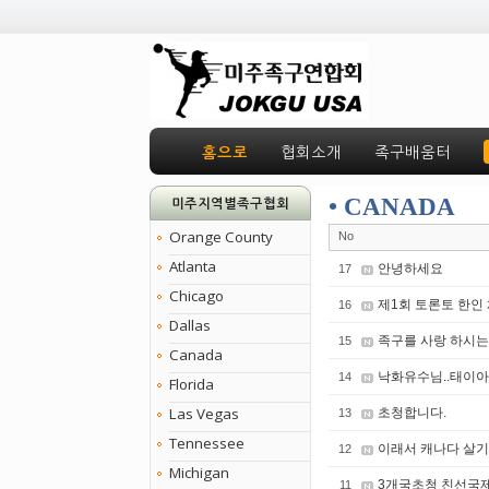
홈으로
협회소개
족구배움터
• CANADA
미주지역별족구협회
Orange County
No
Atlanta
안녕하세요
17
Chicago
제1회 토론토 한인
16
Dallas
족구를 사랑 하시는
15
Canada
낙화유수님..태이
14
Florida
Las Vegas
초청합니다.
13
Tennessee
이래서 캐나다 살기 
12
Michigan
3개국초청 친선국
11