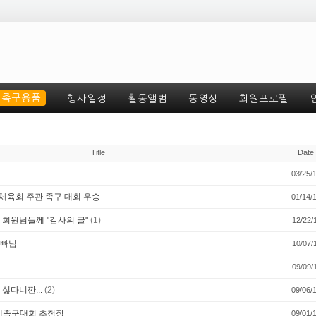
족구용품
행사일정
활동앨범
동영상
회원프로필
Title
Date
03/25/
 체육회 주관 족구 대회 우승
01/14/
 회원님들께 "감사의 글"
(1)
12/22/
아빠님
10/07/
09/09/
싫다니깐...
(2)
09/06/
제족구대회 초청장
09/01/