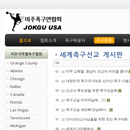
족구용품
홈으로
협회소개
족구배움터
행
•세계족구선교 게시판
미주지역별족구협회
Orange County
No
Atlanta
미주 교회들, 중남미 선교의 비전을 품다!
52
Chicago
대한민국 족구국가대표 선수단 족구 시범경기
51
Dallas
선교사 후보생을 위한 족구강습회
50
Canada
족구교실 마지막날에...
(5)
49
Florida
Las Vegas
족구교실 세번째 만남에서...
48
Tennessee
안식년선교사님들을 위한 친선 족구대회..
47
Michigan
세계선교대회에서...
46