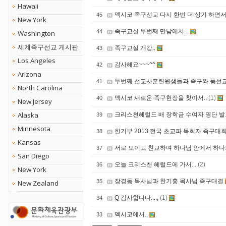
Hawaii
멕시코 족구선교 다시 한번 더 상기 하면서.
45
New York
족구교실 두번째 만남에서...
44
Washington
세계족구선교 게시판
족구교실 개강..
43
Los Angeles
감사해요~~~^^
42
Arizona
두번째 선교사훈련원생들과 족구와 풍선교실 
41
North Carolina
멕시코 새로운 족구현장을 찾아서..
(1)
40
New Jersey
Alaska
크리스쳔헤럴드 배 장학금 수여자 명단 발
39
Minnesota
한기부 2013 전국 초교파 목회자 족구대
38
Kansas
서로 모이고 친교하며 하나님 안에서 하나
37
San Diego
오늘 크리스천 헤럴드에 가서...
(2)
36
New York
장경동 목사님과 한기홍 목사님 족구대결
35
New Zealand
Q 감사합니다....,
(1)
34
멕시코에서..
33