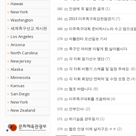
Hawaii
인생에 꼭 필요한 글귀
(1)
182
New York
2013 미주족구최강전참관기
(7)
181
Washington
세계족구선교 게시판
미주족구대회 준비하시느라 수고 많으셨읍
180
Los Angeles
아틀란타 조선일보 기사
179
Arizona
족구인 여러분 이렇게 함 살아봅시다.
178
North Carolina
각 지회 참가선수 명단
(7)
177
New Jersey
Alaska
각 지회 비행기 스케쥴 및 일정 주세요.
(6)
176
Minnesota
각 지회 회장단 연락처 및 수정 요청 건
(4)
175
Kansas
협조 바랍니다.
(8)
174
San Diego
미주족구대회를 즈음하여
(4)
173
New York
안부인사-
(2)
172
New Zealand
하기실음 관두등가
(1)
171
짧은 인생 이케 살자구요.ㅎㅎ
(2)
170