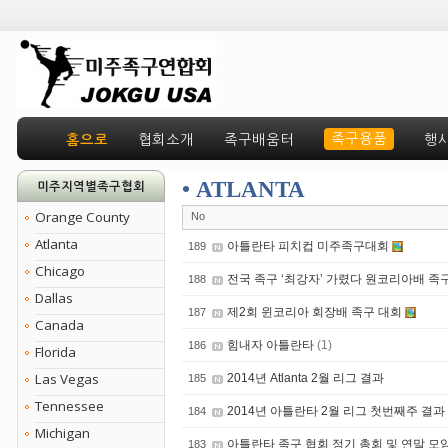
족구용품
홈으로
협회소개
족구배움터
행
• ATLANTA
미주지역별족구협회
Orange County
No
Atlanta
아틀란타 피치컵 미주족구대회
189
Chicago
전국 족구 ‘최강자’ 가렸다 원코리아배 족
188
Dallas
제2회 윈코리아 회장배 족구 대회
187
Canada
힘내자 아틀란타
(1)
186
Florida
Las Vegas
2014년 Atlanta 2월 리그 결과
185
Tennessee
2014년 아틀란타 2월 리그 첫번째주 결과
184
Michigan
아틀란타 족구 협회 정기 총회 및 연말 모
183