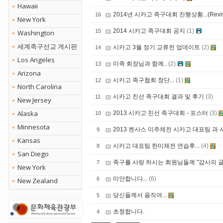
Hawaii
2014년 시카고 족구대회 진행상황...(Revi
16
New York
2014 시카고 족구대회 공지
(1)
15
Washington
세계족구선교 게시판
시카고 3월 정기 교류전 업데이트
(2)
14
Los Angeles
미족 회장님과 함께..
(2)
13
Arizona
시카고 족구협회 창단...
(1)
12
North Carolina
시카고 친선 족구대회 결과 및 후기
(3)
11
New Jersey
Alaska
2013 시카고 친선 족구대회 - 포스터
(3)
10
Minnesota
2013 켄사스 미주체전 시카고 대표팀 과 시
9
Kansas
시카고 대표팀 한미체전 연습후...
(4)
8
San Diego
족구를 사랑 하시는 회원님들께 "감사의 글
7
New York
미안합니다...
(6)
6
New Zealand
당신들께서 움직여...
5
초청합니다.
4