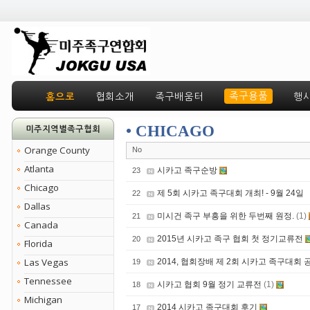
족구용품
홈으로
협회소개
족구배움터
행
• CHICAGO
미주지역별족구협회
Orange County
No
Atlanta
시카고 족구순방
23
Chicago
제 5회 시카고 족구대회 개최! - 9월 24일
22
Dallas
미시건 족구 부흥을 위한 두번째 원정.
(1)
21
Canada
2015년 시카고 족구 협회 첫 정기교류전
20
Florida
Las Vegas
2014, 협회장배 제 2회 시카고 족구대회 
19
Tennessee
시카고 협회 9월 정기 교류전
(1)
18
Michigan
2014 시카고 족구대회 후기
17