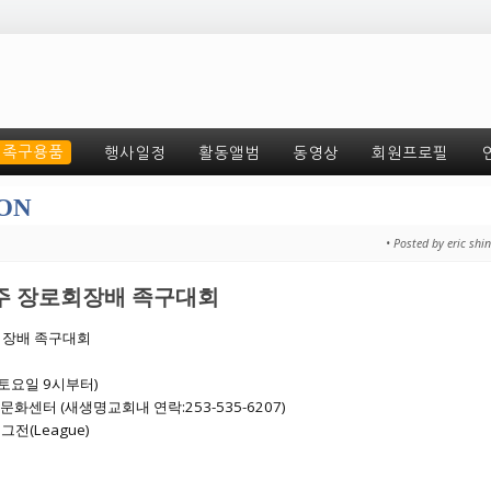
족구용품
행사일정
활동앨범
동영상
회원프로필
ON
• Posted by eric shi
주 장로회장배 족구대회
회장배 족구대회
(토요일 9시부터)
화센터 (새생명교회내 연락:253-535-6207)
그전(League)