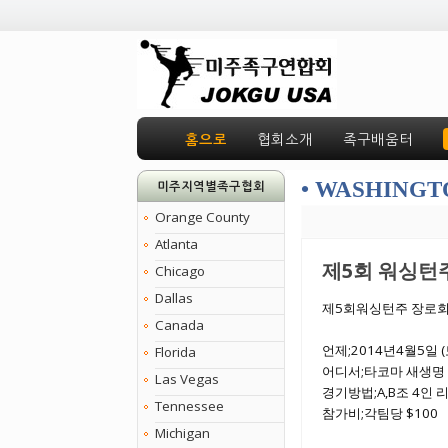
홈으로
협회소개
족구배움터
• WASHINGT
미주지역별족구협회
Orange County
Atlanta
제5회 워싱턴
Chicago
Dallas
제5회워싱턴주 장로
Canada
언제;2014년4월5일 
Florida
어디서;타코마 새생명 문
Las Vegas
경기방법;A,B조 4인 리
Tennessee
참가비;각팀당 $100
Michigan